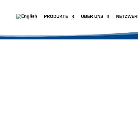
PRODUKTE
ÜBER UNS
NETZWER
DREYPLAS GmbH
tlich daran interessiert, unsere
ungen für Sie zu finden / zu ers