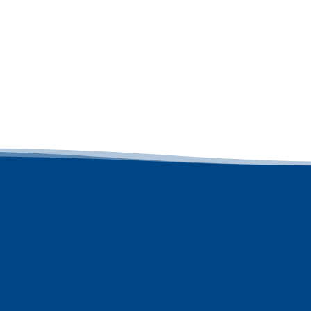
bieten, Netzwerke zu Partne
mit Ihnen an Lösungen zu arb
Optionen für die Lieferung inn
Hochleistungspolymere, Füllst
anzubieten. Wir beschäftigen 
VON DREYPLAS
POLY
ENTWICKELT
Polymere
sin