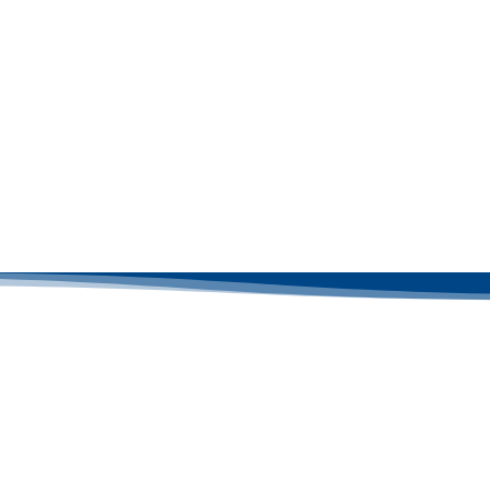
DREYPLAS GmbH
Vertrieb ist nur ein Teil davo
und Chemieindustrie bestehen