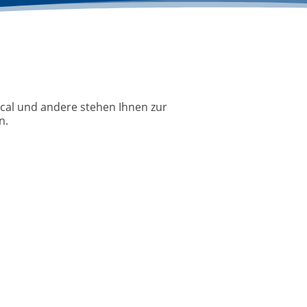
POLYWISE – Po
ical und andere stehen Ihnen zur
Seit Juli 2025 a
n.
einer Laufzeit von
WEITERLESEN